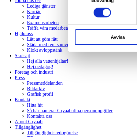
Nödvändig
Jobba hos oss
Lediga tjänster
Karriär
Kultur
Examensarbeten
Träffa våra medarbetare
Hjälp oss
Avvisa
Lätt att göra rätt
Städa med rent samvete
Klokt avloppstänk
Skolsajt
Hej alla vattenhjältar!
Hej pedagog!
Företag och industri
Press
Pressmeddelanden
Bildarkiv
Grafisk profil
Kontakt
Hitta hit
Så här hanterar Gryaab dina personuppgifter
Kontakta oss
About Gryaab
Tillgänglighet
Tillgänglighetsredogörelse