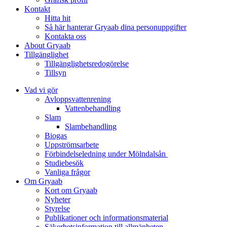
Kontakt
Hitta hit
Så här hanterar Gryaab dina personuppgifter
Kontakta oss
About Gryaab
Tillgänglighet
Tillgänglighetsredogörelse
Tillsyn
Vad vi gör
Avloppsvattenrening
Vatten­behandling
Slam
Slambehandling
Biogas
Uppströmsarbete
Förbindelseledning under Mölndalsån
Studiebesök
Vanliga frågor
Om Gryaab
Kort om Gryaab
Nyheter
Styrelse
Publikationer och informationsmaterial
Säkerhetsinformation till allmänheten