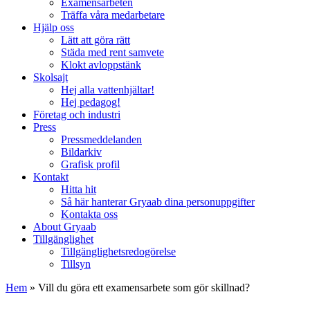
Examensarbeten
Träffa våra medarbetare
Hjälp oss
Lätt att göra rätt
Städa med rent samvete
Klokt avloppstänk
Skolsajt
Hej alla vattenhjältar!
Hej pedagog!
Företag och industri
Press
Pressmeddelanden
Bildarkiv
Grafisk profil
Kontakt
Hitta hit
Så här hanterar Gryaab dina personuppgifter
Kontakta oss
About Gryaab
Tillgänglighet
Tillgänglighetsredogörelse
Tillsyn
Hem
»
Vill du göra ett examensarbete som gör skillnad?