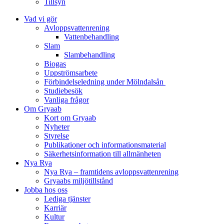
Tillsyn
Vad vi gör
Avloppsvattenrening
Vatten­behandling
Slam
Slambehandling
Biogas
Uppströmsarbete
Förbindelseledning under Mölndalsån
Studiebesök
Vanliga frågor
Om Gryaab
Kort om Gryaab
Nyheter
Styrelse
Publikationer och informationsmaterial
Säkerhetsinformation till allmänheten
Nya Rya
Nya Rya – framtidens avloppsvattenrening
Gryaabs miljötillstånd
Jobba hos oss
Lediga tjänster
Karriär
Kultur