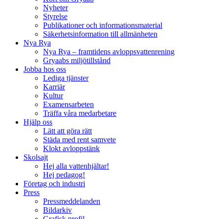
Nyheter
Styrelse
Publikationer och informationsmaterial
Säkerhetsinformation till allmänheten
Nya Rya
Nya Rya – framtidens avloppsvattenrening
Gryaabs miljötillstånd
Jobba hos oss
Lediga tjänster
Karriär
Kultur
Examensarbeten
Träffa våra medarbetare
Hjälp oss
Lätt att göra rätt
Städa med rent samvete
Klokt avloppstänk
Skolsajt
Hej alla vattenhjältar!
Hej pedagog!
Företag och industri
Press
Pressmeddelanden
Bildarkiv
Grafisk profil