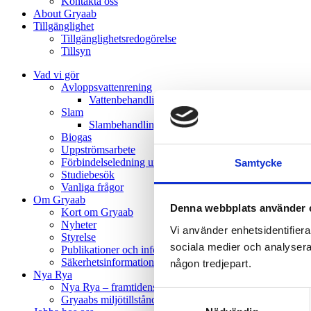
Kontakta oss
About Gryaab
Tillgänglighet
Tillgänglighetsredogörelse
Tillsyn
Vad vi gör
Avloppsvattenrening
Vatten­behandling
Slam
Slambehandling
Biogas
Uppströmsarbete
Förbindelseledning under Mölndalsån
Samtycke
Studiebesök
Vanliga frågor
Om Gryaab
Denna webbplats använder 
Kort om Gryaab
Nyheter
Vi använder enhetsidentifierar
Styrelse
sociala medier och analysera v
Publikationer och informationsmaterial
Säkerhetsinformation till allmänheten
någon tredjepart.
Nya Rya
Nya Rya – framtidens avloppsvattenrening
Samtyckesval
Gryaabs miljötillstånd