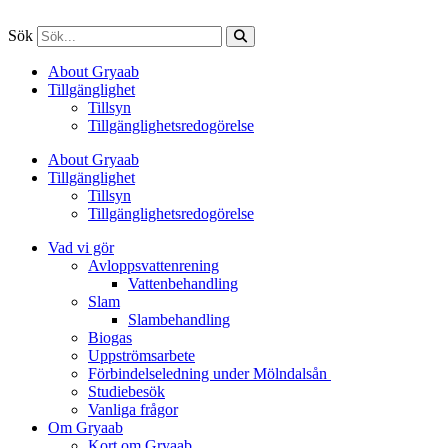
Sök
About Gryaab
Tillgänglighet
Tillsyn
Tillgänglighetsredogörelse
About Gryaab
Tillgänglighet
Tillsyn
Tillgänglighetsredogörelse
Vad vi gör
Avloppsvattenrening
Vatten­behandling
Slam
Slambehandling
Biogas
Uppströmsarbete
Förbindelseledning under Mölndalsån
Studiebesök
Vanliga frågor
Om Gryaab
Kort om Gryaab