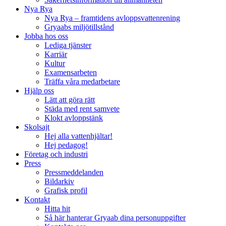
Nya Rya
Nya Rya – framtidens avloppsvattenrening
Gryaabs miljötillstånd
Jobba hos oss
Lediga tjänster
Karriär
Kultur
Examensarbeten
Träffa våra medarbetare
Hjälp oss
Lätt att göra rätt
Städa med rent samvete
Klokt avloppstänk
Skolsajt
Hej alla vattenhjältar!
Hej pedagog!
Företag och industri
Press
Pressmeddelanden
Bildarkiv
Grafisk profil
Kontakt
Hitta hit
Så här hanterar Gryaab dina personuppgifter