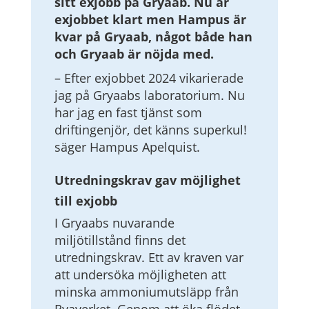
sitt exjobb på Gryaab. Nu är
exjobbet klart men Hampus är
kvar på Gryaab, något både han
och Gryaab är nöjda med.
– Efter exjobbet 2024 vikarierade
jag på Gryaabs laboratorium. Nu
har jag en fast tjänst som
driftingenjör, det känns superkul!
säger Hampus Apelquist.
Utredningskrav gav möjlighet
till exjobb
I Gryaabs nuvarande
miljötillstånd finns det
utredningskrav. Ett av kraven var
att undersöka möjligheten att
minska ammoniumutsläpp från
Ryaverket. Genom att öka flödet