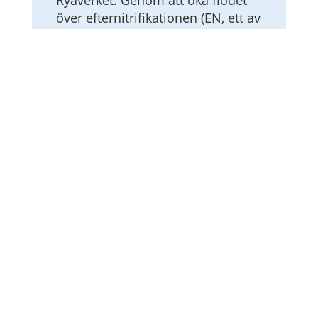
över efternitrifikationen (EN, ett av
Gryaabs reningssteg) kan Gryaab
möta kraven. Det ökade flödet
kommer att påverka de
reningssteg som kommer efter
det här steget. Därför behövde
Gryaab en strategi för hur det ska
hanteras. Gryaab annonserade
om uppdraget som ett exjobb,
Hampus sökte och resten är, som
man brukar säga, historia.
Undersökte olika
flödesstrategier
Hampus valde att undersöka olika
strategier för hur Ryaverkets
efterdenitrifikation (ED) skulle