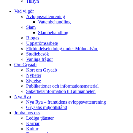
Tillsyn
Vad vi gör
Avloppsvattenrening
Vatten­behandling
Slam
Slambehandling
Biogas
Uppströmsarbete
Förbindelseledning under Mölndalsån
Studiebesök
Vanliga frågor
Om Gryaab
Kort om Gryaab
Nyheter
Styrelse
Publikationer och informationsmaterial
Säkerhetsinformation till allmänheten
Nya Rya
Nya Rya – framtidens avloppsvattenrening
Gryaabs miljötillstånd
Jobba hos oss
Lediga tjänster
Karriär
Kultur