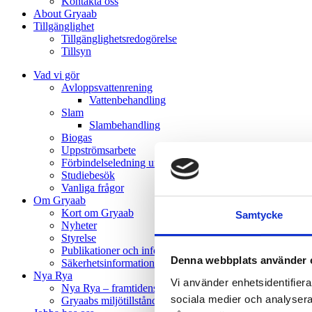
Kontakta oss
About Gryaab
Tillgänglighet
Tillgänglighetsredogörelse
Tillsyn
Vad vi gör
Avloppsvattenrening
Vatten­behandling
Slam
Slambehandling
Biogas
Uppströmsarbete
Förbindelseledning under Mölndalsån
Studiebesök
Vanliga frågor
Om Gryaab
Kort om Gryaab
Samtycke
Nyheter
Styrelse
Publikationer och informationsmaterial
Denna webbplats använder 
Säkerhetsinformation till allmänheten
Nya Rya
Vi använder enhetsidentifierar
Nya Rya – framtidens avloppsvattenrening
sociala medier och analysera v
Gryaabs miljötillstånd