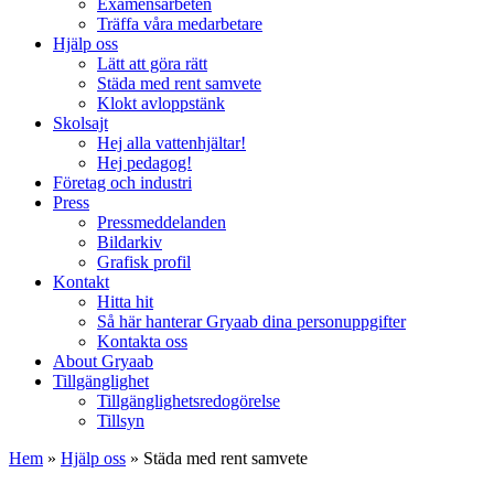
Examensarbeten
Träffa våra medarbetare
Hjälp oss
Lätt att göra rätt
Städa med rent samvete
Klokt avloppstänk
Skolsajt
Hej alla vattenhjältar!
Hej pedagog!
Företag och industri
Press
Pressmeddelanden
Bildarkiv
Grafisk profil
Kontakt
Hitta hit
Så här hanterar Gryaab dina personuppgifter
Kontakta oss
About Gryaab
Tillgänglighet
Tillgänglighetsredogörelse
Tillsyn
Hem
»
Hjälp oss
»
Städa med rent samvete