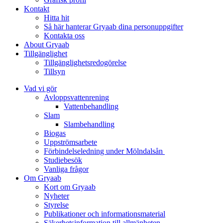
Kontakt
Hitta hit
Så här hanterar Gryaab dina personuppgifter
Kontakta oss
About Gryaab
Tillgänglighet
Tillgänglighetsredogörelse
Tillsyn
Vad vi gör
Avloppsvattenrening
Vatten­behandling
Slam
Slambehandling
Biogas
Uppströmsarbete
Förbindelseledning under Mölndalsån
Studiebesök
Vanliga frågor
Om Gryaab
Kort om Gryaab
Nyheter
Styrelse
Publikationer och informationsmaterial
Säkerhetsinformation till allmänheten