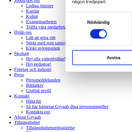
Jobba hos oss
någon tredjepart.
Lediga tjänster
Karriär
Samtyckesval
Kultur
Examensarbeten
Nödvändig
Träffa våra medarbetare
Hjälp oss
Lätt att göra rätt
Städa med rent samvete
Klokt avloppstänk
Skolsajt
Avvisa
Hej alla vattenhjältar!
Hej pedagog!
Företag och industri
Press
Pressmeddelanden
Bildarkiv
Grafisk profil
Kontakt
Hitta hit
Så här hanterar Gryaab dina personuppgifter
Kontakta oss
About Gryaab
Tillgänglighet
Tillgänglighetsredogörelse