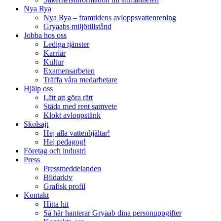
Nya Rya
Nya Rya – framtidens avloppsvattenrening
Gryaabs miljötillstånd
Jobba hos oss
Lediga tjänster
Karriär
Kultur
Examensarbeten
Träffa våra medarbetare
Hjälp oss
Lätt att göra rätt
Städa med rent samvete
Klokt avloppstänk
Skolsajt
Hej alla vattenhjältar!
Hej pedagog!
Företag och industri
Press
Pressmeddelanden
Bildarkiv
Grafisk profil
Kontakt
Hitta hit
Så här hanterar Gryaab dina personuppgifter