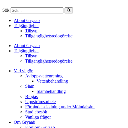
Sök
About Gryaab
Tillgänglighet
Tillsyn
Tillgänglighetsredogörelse
About Gryaab
Tillgänglighet
Tillsyn
Tillgänglighetsredogörelse
Vad vi gör
Avloppsvattenrening
Vatten­behandling
Slam
Slambehandling
Biogas
Uppströmsarbete
Förbindelseledning under Mölndalsån
Studiebesök
Vanliga frågor
Om Gryaab
Kort om Gryaab