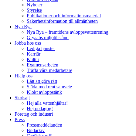
Nyheter
Styrelse
Publikationer och informationsmaterial
Säkerhetsinformation till allmänheten
Nya Rya
Nya Rya – framtidens avloppsvattenrening
Gryaabs miljötillstånd
Jobba hos oss
Lediga tjänster
Karriär
Kultur
Examensarbeten
Träffa våra medarbetare
Hjälp oss
Lätt att göra rätt
Städa med rent samvete
Klokt avloppstänk
Skolsajt
Hej alla vattenhjältar!
Hej pedagog!
Företag och industri
Press
Pressmeddelanden
Bildarkiv
Grafisk profil