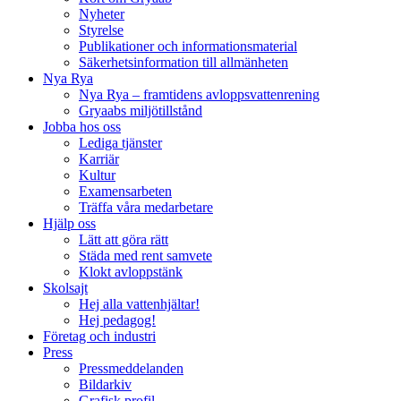
Nyheter
Styrelse
Publikationer och informationsmaterial
Säkerhetsinformation till allmänheten
Nya Rya
Nya Rya – framtidens avloppsvattenrening
Gryaabs miljötillstånd
Jobba hos oss
Lediga tjänster
Karriär
Kultur
Examensarbeten
Träffa våra medarbetare
Hjälp oss
Lätt att göra rätt
Städa med rent samvete
Klokt avloppstänk
Skolsajt
Hej alla vattenhjältar!
Hej pedagog!
Företag och industri
Press
Pressmeddelanden
Bildarkiv
Grafisk profil