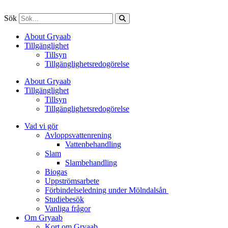
Sök
About Gryaab
Tillgänglighet
Tillsyn
Tillgänglighetsredogörelse
About Gryaab
Tillgänglighet
Tillsyn
Tillgänglighetsredogörelse
Vad vi gör
Avloppsvattenrening
Vatten­behandling
Slam
Slambehandling
Biogas
Uppströmsarbete
Förbindelseledning under Mölndalsån
Studiebesök
Vanliga frågor
Om Gryaab
Kort om Gryaab