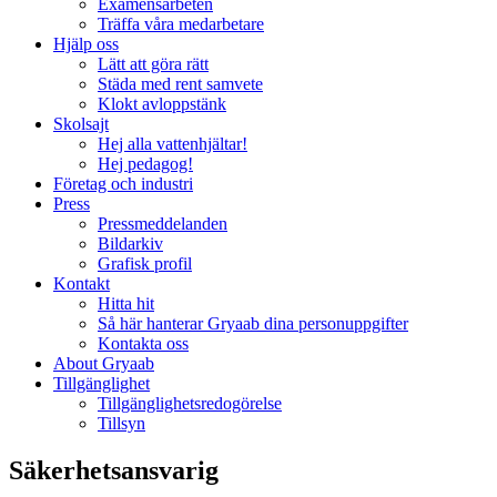
Examensarbeten
Träffa våra medarbetare
Hjälp oss
Lätt att göra rätt
Städa med rent samvete
Klokt avloppstänk
Skolsajt
Hej alla vattenhjältar!
Hej pedagog!
Företag och industri
Press
Pressmeddelanden
Bildarkiv
Grafisk profil
Kontakt
Hitta hit
Så här hanterar Gryaab dina personuppgifter
Kontakta oss
About Gryaab
Tillgänglighet
Tillgänglighetsredogörelse
Tillsyn
Säkerhetsansvarig