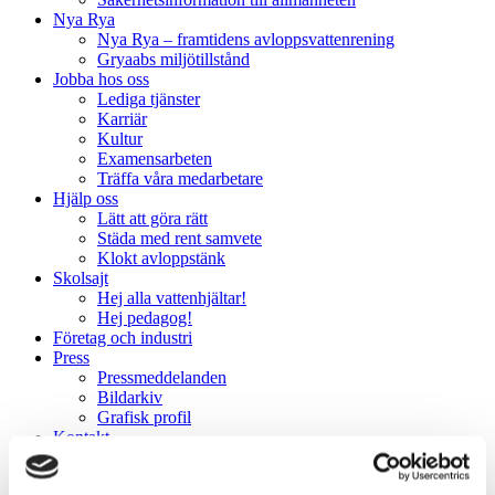
Nya Rya
Nya Rya – framtidens avloppsvattenrening
Gryaabs miljötillstånd
Jobba hos oss
Lediga tjänster
Karriär
Kultur
Examensarbeten
Träffa våra medarbetare
Hjälp oss
Lätt att göra rätt
Städa med rent samvete
Klokt avloppstänk
Skolsajt
Hej alla vattenhjältar!
Hej pedagog!
Företag och industri
Press
Pressmeddelanden
Bildarkiv
Grafisk profil
Kontakt
Hitta hit
Så här hanterar Gryaab dina personuppgifter