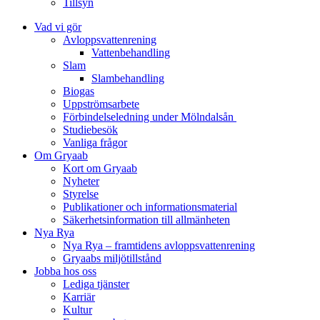
Tillsyn
Vad vi gör
Avloppsvattenrening
Vatten­behandling
Slam
Slambehandling
Biogas
Uppströmsarbete
Förbindelseledning under Mölndalsån
Studiebesök
Vanliga frågor
Om Gryaab
Kort om Gryaab
Nyheter
Styrelse
Publikationer och informationsmaterial
Säkerhetsinformation till allmänheten
Nya Rya
Nya Rya – framtidens avloppsvattenrening
Gryaabs miljötillstånd
Jobba hos oss
Lediga tjänster
Karriär
Kultur