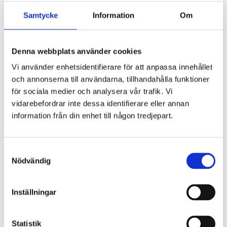
Kontakta oss
About Gryaab
Samtycke
Information
Om
Tillgänglighet
Tillgänglighetsredogörelse
Tillsyn
Denna webbplats använder cookies
Vad vi gör
Avloppsvattenrening
Vi använder enhetsidentifierare för att anpassa innehållet
Vatten­behandling
och annonserna till användarna, tillhandahålla funktioner
Slam
Slambehandling
för sociala medier och analysera vår trafik. Vi
Biogas
vidarebefordrar inte dessa identifierare eller annan
Uppströmsarbete
information från din enhet till någon tredjepart.
Förbindelseledning under Mölndalsån
Studiebesök
Vanliga frågor
Om Gryaab
Samtyckesval
Kort om Gryaab
Nödvändig
Nyheter
Styrelse
Publikationer och informationsmaterial
Säkerhetsinformation till allmänheten
Inställningar
Nya Rya
Nya Rya – framtidens avloppsvattenrening
Gryaabs miljötillstånd
Statistik