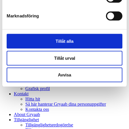
Jobba hos oss
Lediga tjänster
Karriär
Marknadsföring
Kultur
Examensarbeten
Träffa våra medarbetare
Hjälp oss
Lätt att göra rätt
Tillåt alla
Städa med rent samvete
Klokt avloppstänk
Skolsajt
Hej alla vattenhjältar!
Tillåt urval
Hej pedagog!
Företag och industri
Press
Avvisa
Pressmeddelanden
Bildarkiv
Grafisk profil
Kontakt
Hitta hit
Så här hanterar Gryaab dina personuppgifter
Kontakta oss
About Gryaab
Tillgänglighet
Tillgänglighetsredogörelse