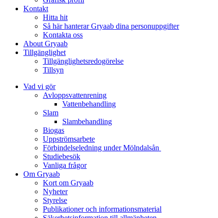
Kontakt
Hitta hit
Så här hanterar Gryaab dina personuppgifter
Kontakta oss
About Gryaab
Tillgänglighet
Tillgänglighetsredogörelse
Tillsyn
Vad vi gör
Avloppsvattenrening
Vatten­behandling
Slam
Slambehandling
Biogas
Uppströmsarbete
Förbindelseledning under Mölndalsån
Studiebesök
Vanliga frågor
Om Gryaab
Kort om Gryaab
Nyheter
Styrelse
Publikationer och informationsmaterial
Säkerhetsinformation till allmänheten