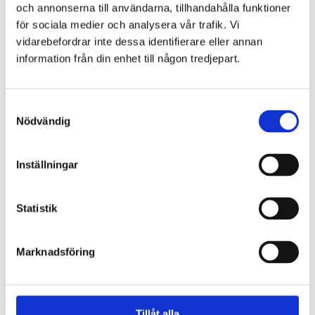
och annonserna till användarna, tillhandahålla funktioner
för sociala medier och analysera vår trafik. Vi
Postadress
vidarebefordrar inte dessa identifierare eller annan
information från din enhet till någon tredjepart.
Gryaab AB
Samtyckesval
Box 8984
Nödvändig
402 74 Göteborg
Inställningar
Kontakt
Statistik
031 64 74 00
08:00-11:30 och 12:00-15:30
Marknadsföring
info@gryaab.se
Följ oss
Tillåt alla