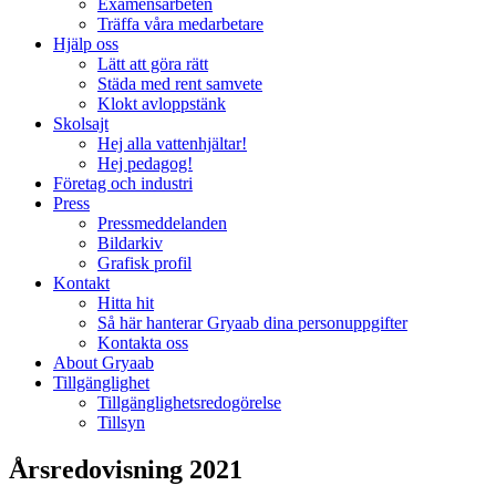
Examensarbeten
Träffa våra medarbetare
Hjälp oss
Lätt att göra rätt
Städa med rent samvete
Klokt avloppstänk
Skolsajt
Hej alla vattenhjältar!
Hej pedagog!
Företag och industri
Press
Pressmeddelanden
Bildarkiv
Grafisk profil
Kontakt
Hitta hit
Så här hanterar Gryaab dina personuppgifter
Kontakta oss
About Gryaab
Tillgänglighet
Tillgänglighetsredogörelse
Tillsyn
Årsredovisning 2021