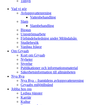
Tillsyn
Vad vi gör
Avloppsvattenrening
Vatten­behandling
Slam
Slambehandling
Biogas
Uppströmsarbete
Förbindelseledning under Mölndalsån
Studiebesök
Vanliga frågor
Om Gryaab
Kort om Gryaab
Nyheter
Styrelse
Publikationer och informationsmaterial
Säkerhetsinformation till allmänheten
Nya Rya
Nya Rya – framtidens avloppsvattenrening
Gryaabs miljötillstånd
Jobba hos oss
Lediga tjänster
Karriär
Kultur