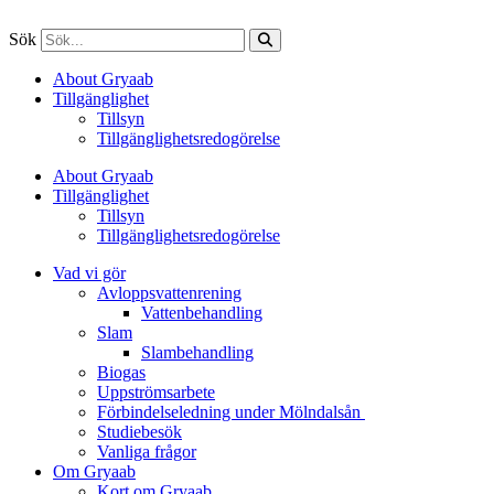
Sök
About Gryaab
Tillgänglighet
Tillsyn
Tillgänglighetsredogörelse
About Gryaab
Tillgänglighet
Tillsyn
Tillgänglighetsredogörelse
Vad vi gör
Avloppsvattenrening
Vatten­behandling
Slam
Slambehandling
Biogas
Uppströmsarbete
Förbindelseledning under Mölndalsån
Studiebesök
Vanliga frågor
Om Gryaab
Kort om Gryaab