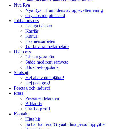
Nya Rya
Nya Rya – framtidens avloppsvattenrening
Gryaabs miljötillstånd
Jobba hos oss
Lediga tjänster
Karriär
Kultur
Examensarbeten
Träffa våra medarbetare
Hjälp oss
Lätt att göra rätt
Städa med rent samvete
Klokt avloppstänk
Skolsajt
Hej alla vattenhjältar!
Hej pedagog!
Företag och industri
Press
Pressmeddelanden
Bildarkiv
Grafisk profil
Kontakt
Hitta hit
Så här hanterar Gryaab dina personuppgifter