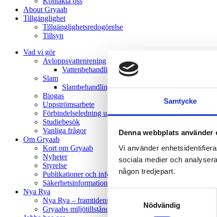
Kontakta oss
About Gryaab
Tillgänglighet
Tillgänglighetsredogörelse
Tillsyn
Vad vi gör
Avloppsvattenrening
Vatten­behandling
Slam
Slambehandling
Biogas
Samtycke
Uppströmsarbete
Förbindelseledning under Mölndalsån
Studiebesök
Vanliga frågor
Denna webbplats använder 
Om Gryaab
Vi använder enhetsidentifierar
Kort om Gryaab
Nyheter
sociala medier och analysera v
Styrelse
någon tredjepart.
Publikationer och informationsmaterial
Säkerhetsinformation till allmänheten
Nya Rya
Samtyckesval
Nya Rya – framtidens avloppsvattenrening
Nödvändig
Gryaabs miljötillstånd