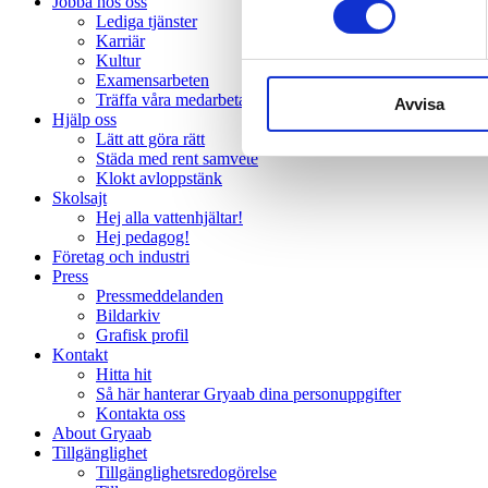
Jobba hos oss
Lediga tjänster
Karriär
Kultur
Examensarbeten
Träffa våra medarbetare
Avvisa
Hjälp oss
Lätt att göra rätt
Städa med rent samvete
Klokt avloppstänk
Skolsajt
Hej alla vattenhjältar!
Hej pedagog!
Företag och industri
Press
Pressmeddelanden
Bildarkiv
Grafisk profil
Kontakt
Hitta hit
Så här hanterar Gryaab dina personuppgifter
Kontakta oss
About Gryaab
Tillgänglighet
Tillgänglighetsredogörelse