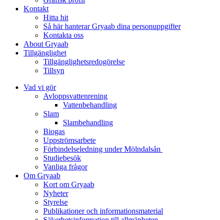
Kontakt
Hitta hit
Så här hanterar Gryaab dina personuppgifter
Kontakta oss
About Gryaab
Tillgänglighet
Tillgänglighetsredogörelse
Tillsyn
Vad vi gör
Avloppsvattenrening
Vatten­behandling
Slam
Slambehandling
Biogas
Uppströmsarbete
Förbindelseledning under Mölndalsån
Studiebesök
Vanliga frågor
Om Gryaab
Kort om Gryaab
Nyheter
Styrelse
Publikationer och informationsmaterial
Säkerhetsinformation till allmänheten