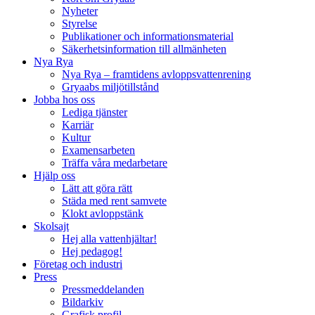
Nyheter
Styrelse
Publikationer och informationsmaterial
Säkerhetsinformation till allmänheten
Nya Rya
Nya Rya – framtidens avloppsvattenrening
Gryaabs miljötillstånd
Jobba hos oss
Lediga tjänster
Karriär
Kultur
Examensarbeten
Träffa våra medarbetare
Hjälp oss
Lätt att göra rätt
Städa med rent samvete
Klokt avloppstänk
Skolsajt
Hej alla vattenhjältar!
Hej pedagog!
Företag och industri
Press
Pressmeddelanden
Bildarkiv
Grafisk profil