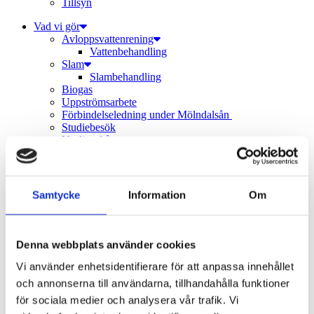
Tillsyn
Vad vi gör
Avloppsvattenrening
Vatten­behandling
Slam
Slambehandling
Biogas
Uppströmsarbete
Förbindelseledning under Mölndalsån
Studiebesök
Vanliga frågor
Om Gryaab
Kort om Gryaab
Nyheter
Styrelse
Samtycke
Information
Om
Publikationer och informationsmaterial
Säkerhetsinformation till allmänheten
Nya Rya
Nya Rya – framtidens avloppsvattenrening
Denna webbplats använder cookies
Gryaabs miljötillstånd
Jobba hos oss
Vi använder enhetsidentifierare för att anpassa innehållet
Lediga tjänster
och annonserna till användarna, tillhandahålla funktioner
Karriär
för sociala medier och analysera vår trafik. Vi
Kultur