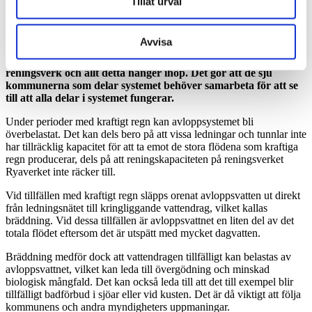
Tillåt urval
Vad är bräddning?
För att samhället ska fungera och vi ska hålla oss friska är det
Avvisa
viktigt att vårt avlopp leds bort och renas på ett miljövänligt
sätt.
Avloppssystemet består av ledningar, tunnlar och
reningsverk och allt detta hänger ihop. Det gör att de sju
kommunerna som delar systemet behöver samarbeta för att se
till att alla delar i systemet fungerar.
Under perioder med kraftigt regn kan avloppsystemet bli
överbelastat. Det kan dels bero på att vissa ledningar och tunnlar inte
har tillräcklig kapacitet för att ta emot de stora flödena som kraftiga
regn producerar, dels på att reningskapaciteten på reningsverket
Ryaverket inte räcker till.
Vid tillfällen med kraftigt regn släpps orenat avloppsvatten ut direkt
från ledningsnätet till kringliggande vattendrag, vilket kallas
bräddning. Vid dessa tillfällen är avloppsvattnet en liten del av det
totala flödet eftersom det är utspätt med mycket dagvatten.
Bräddning medför dock att vattendragen tillfälligt kan belastas av
avloppsvattnet, vilket kan leda till övergödning och minskad
biologisk mångfald. Det kan också leda till att det till exempel blir
tillfälligt badförbud i sjöar eller vid kusten. Det är då viktigt att följa
kommunens och andra myndigheters uppmaningar.