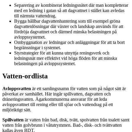
Separering av kombinerat ledningsnätet där man kompletterar
med en ledning i gatan så att dagvattnet i stället kan avledas
till närmsta vattendrag.
Bygga hållbar dagvattenhantering som till exempel gröna
dagvattenlösningar där växter och landskap används för att
fördröja dagvattnet och därmed minska belastningen på
avloppssystemet.
Ombyggnation av ledningar och anläggningar för att ta bort
begränsningar i systemet.
Styrstrategier för att kunna utnyttja reningsverk och
ledningsnät mer effektivt vid höga flöden för att minska
belastningen på avloppssystemet.
Vatten-ordlista
Avloppsvatten
är ett samlingsnamn för vatten som på något sätt är
påverkat av samhället. Här ingår spillvatten, dagvatten och
dräneringsvatten. Ägarkommunerna ansvarar för att leda
avloppsvattnet till rening eller till sjöar och vattendrag på ett
miljöriktigt sätt.
Spillvatten
är vatten från bad, disk, tvätt, spolvatten från toalett samt
vatten från golvbrunn i våtutrymmen. Bad-, disk- och tvättvatten
kallas även BDT.