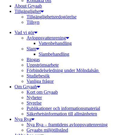
Kontakta oss
About Gryaab
Tillgänglighet
Tillgänglighetsredogörelse
Tillsyn
Vad vi gör
Avloppsvattenrening
Vatten­behandling
Slam
Slambehandling
Biogas
Uppströmsarbete
Förbindelseledning under Mölndalsån
Studiebesök
Vanliga frågor
Om Gryaab
Kort om Gryaab
Nyheter
Styrelse
Publikationer och informationsmaterial
Säkerhetsinformation till allmänheten
Nya Rya
Nya Rya – framtidens avloppsvattenrening
Gryaabs miljötillstånd