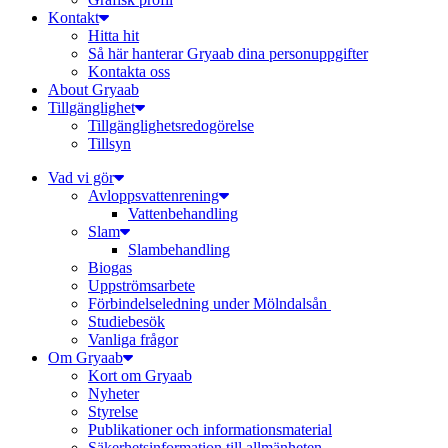
Kontakt
Hitta hit
Så här hanterar Gryaab dina personuppgifter
Kontakta oss
About Gryaab
Tillgänglighet
Tillgänglighetsredogörelse
Tillsyn
Vad vi gör
Avloppsvattenrening
Vatten­behandling
Slam
Slambehandling
Biogas
Uppströmsarbete
Förbindelseledning under Mölndalsån
Studiebesök
Vanliga frågor
Om Gryaab
Kort om Gryaab
Nyheter
Styrelse
Publikationer och informationsmaterial
Säkerhetsinformation till allmänheten