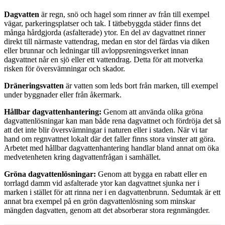
Dagvatten
är regn, snö och hagel som rinner av från till exempel
vägar, parkeringsplatser och tak. I tätbebyggda städer finns det
många hårdgjorda (asfalterade) ytor. En del av dagvattnet rinner
direkt till närmaste vattendrag, medan en stor del färdas via diken
eller brunnar och ledningar till avloppsreningsverket innan
dagvattnet når en sjö eller ett vattendrag. Detta för att motverka
risken för översvämningar och skador.
Dräneringsvatten
är vatten som leds bort från marken, till exempel
under byggnader eller från åkermark.
Hållbar dagvattenhantering:
Genom att använda olika gröna
dagvattenlösningar kan man både rena dagvattnet och fördröja det så
att det inte blir översvämningar i naturen eller i staden. När vi tar
hand om regnvattnet lokalt där det faller finns stora vinster att göra.
Arbetet med hållbar dagvattenhantering handlar bland annat om öka
medvetenheten kring dagvattenfrågan i samhället.
Gröna dagvattenlösningar:
Genom att bygga en rabatt eller en
torrlagd damm vid asfalterade ytor kan dagvattnet sjunka ner i
marken i stället för att rinna ner i en dagvattenbrunn. Sedumtak är ett
annat bra exempel på en grön dagvattenlösning som minskar
mängden dagvatten, genom att det absorberar stora regnmängder.