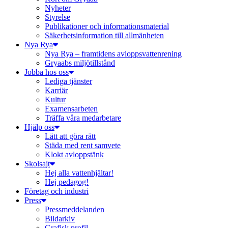
Nyheter
Styrelse
Publikationer och informationsmaterial
Säkerhetsinformation till allmänheten
Nya Rya
Nya Rya – framtidens avloppsvattenrening
Gryaabs miljötillstånd
Jobba hos oss
Lediga tjänster
Karriär
Kultur
Examensarbeten
Träffa våra medarbetare
Hjälp oss
Lätt att göra rätt
Städa med rent samvete
Klokt avloppstänk
Skolsajt
Hej alla vattenhjältar!
Hej pedagog!
Företag och industri
Press
Pressmeddelanden
Bildarkiv
Grafisk profil