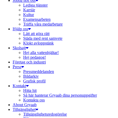
Jobba hos oss
Lediga tjänster
Karriär
Kultur
Examensarbeten
Träffa våra medarbetare
Hjälp oss
Lätt att göra rätt
Städa med rent samvete
Klokt avloppstänk
Skolsajt
Hej alla vattenhjältar!
Hej pedagog!
Företag och industri
Press
Pressmeddelanden
Bildarkiv
Grafisk profil
Kontakt
Hitta hit
Så här hanterar Gryaab dina personuppgifter
Kontakta oss
About Gryaab
Tillgänglighet
Tillgänglighetsredogörelse