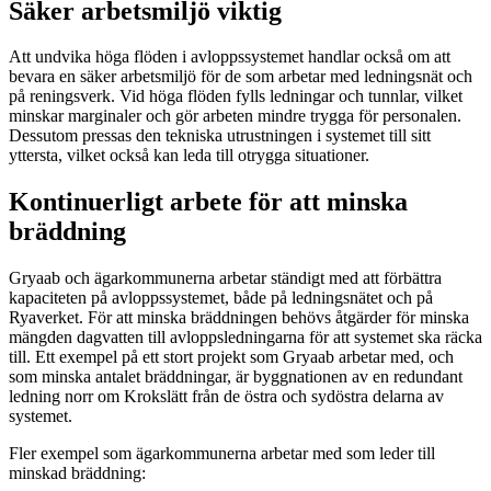
Säker arbetsmiljö viktig
Att undvika höga flöden i avloppssystemet handlar också om att
bevara en säker arbetsmiljö för de som arbetar med ledningsnät och
på reningsverk. Vid höga flöden fylls ledningar och tunnlar, vilket
minskar marginaler och gör arbeten mindre trygga för personalen.
Dessutom pressas den tekniska utrustningen i systemet till sitt
yttersta, vilket också kan leda till otrygga situationer.
Kontinuerligt arbete för att minska
bräddning
Gryaab och ägarkommunerna arbetar ständigt med att förbättra
kapaciteten på avloppssystemet, både på ledningsnätet och på
Ryaverket. För att minska bräddningen behövs åtgärder för minska
mängden dagvatten till avloppsledningarna för att systemet ska räcka
till. Ett exempel på ett stort projekt som Gryaab arbetar med, och
som minska antalet bräddningar, är byggnationen av en redundant
ledning norr om Krokslätt från de östra och sydöstra delarna av
systemet.
Fler exempel som ägarkommunerna arbetar med som leder till
minskad bräddning: