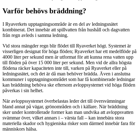
Varför behövs bräddning?
I Ryaverkets upptagningsområde är en del av ledningsnätet
kombinerat. Det innebär att spillvatten från hushåll och dagvatten
från regn avleds i samma ledning.
Vid stora mängder regn blir flödet till Ryaverket högt. Systemet är
visserligen designat för höga flöden; Ryaverket har ett medelflöde på
4000 liter per sekund men är utformat för att kunna rena vatten upp
till flöden på över 15 000 liter per sekund. Men vid de allra högsta
flödena räcker kapaciteten inte till, varken på Ryaverket eller på
ledningsnätet, och det är då man behöver brädda. Även i anslutna
kommuner i upptagningsområdet som har få kombinerade ledningar
kan bräddning behöva ske eftersom avloppsystemet vid höga flöden
påverkas i sin helhet.
När avloppssystemet överbelastas leder det till översvämningar
bland annat på vägar, grönområden och i källare. När bräddning
sker under kontrollerade former kan man undvika att avloppsvatten
svämmar över, vilket annars i – värsta fall – kan innebära stora
materiella skador och hygieniska risker som därmed innebär fara för
människors hälsa.