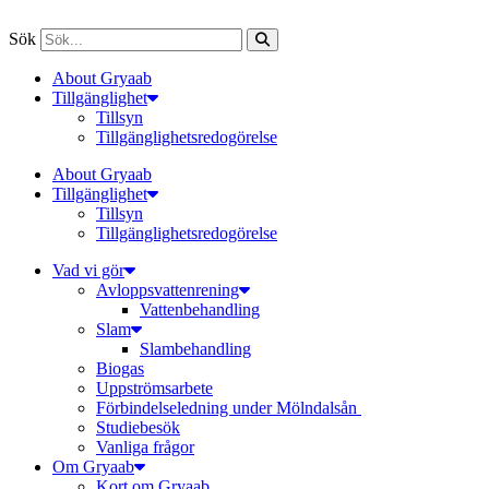
Sök
About Gryaab
Tillgänglighet
Tillsyn
Tillgänglighetsredogörelse
About Gryaab
Tillgänglighet
Tillsyn
Tillgänglighetsredogörelse
Vad vi gör
Avloppsvattenrening
Vatten­behandling
Slam
Slambehandling
Biogas
Uppströmsarbete
Förbindelseledning under Mölndalsån
Studiebesök
Vanliga frågor
Om Gryaab
Kort om Gryaab