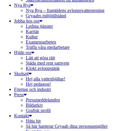
Nya Rya
Nya Rya – framtidens avloppsvattenrening
Gryaabs miljötillstånd
Jobba hos oss
Lediga tjänster
Karriär
Kultur
Examensarbeten
Träffa våra medarbetare
Hjälp oss
Lätt att göra rätt
Städa med rent samvete
Klokt avloppstänk
Skolsajt
Hej alla vattenhjältar!
Hej pedagog!
Företag och industri
Press
Pressmeddelanden
Bildarkiv
Grafisk profil
Kontakt
Hitta hit
Så här hanterar Gryaab dina personuppgifter