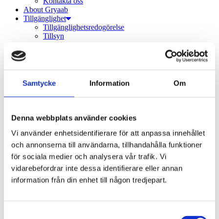
Kontakta oss
About Gryaab
Tillgänglighet
Tillgänglighetsredogörelse
Tillsyn
Vad vi gör
Avloppsvattenrening
Vatten­behandling
Slam
Samtycke
Information
Om
Slambehandling
Biogas
Uppströmsarbete
Förbindelseledning under Mölndalsån
Denna webbplats använder cookies
Studiebesök
Vanliga frågor
Vi använder enhetsidentifierare för att anpassa innehållet
Om Gryaab
och annonserna till användarna, tillhandahålla funktioner
Kort om Gryaab
för sociala medier och analysera vår trafik. Vi
Nyheter
Styrelse
vidarebefordrar inte dessa identifierare eller annan
Publikationer och informationsmaterial
information från din enhet till någon tredjepart.
Säkerhetsinformation till allmänheten
Nya Rya
Nya Rya – framtidens avloppsvattenrening
Gryaabs miljötillstånd
Samtyckesval