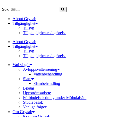
Sök
About Gryaab
Tillgänglighet
Tillsyn
Tillgänglighetsredogörelse
About Gryaab
Tillgänglighet
Tillsyn
Tillgänglighetsredogörelse
Vad vi gör
Avloppsvattenrening
Vatten­behandling
Slam
Slambehandling
Biogas
Uppströmsarbete
Förbindelseledning under Mölndalsån
Studiebesök
Vanliga frågor
Om Gryaab
Kort om Gryaab