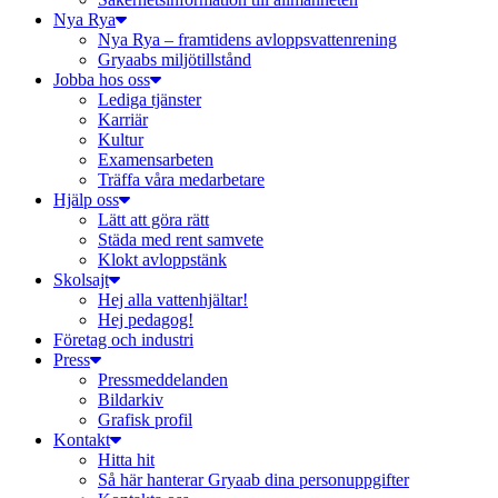
Nya Rya
Nya Rya – framtidens avloppsvattenrening
Gryaabs miljötillstånd
Jobba hos oss
Lediga tjänster
Karriär
Kultur
Examensarbeten
Träffa våra medarbetare
Hjälp oss
Lätt att göra rätt
Städa med rent samvete
Klokt avloppstänk
Skolsajt
Hej alla vattenhjältar!
Hej pedagog!
Företag och industri
Press
Pressmeddelanden
Bildarkiv
Grafisk profil
Kontakt
Hitta hit
Så här hanterar Gryaab dina personuppgifter