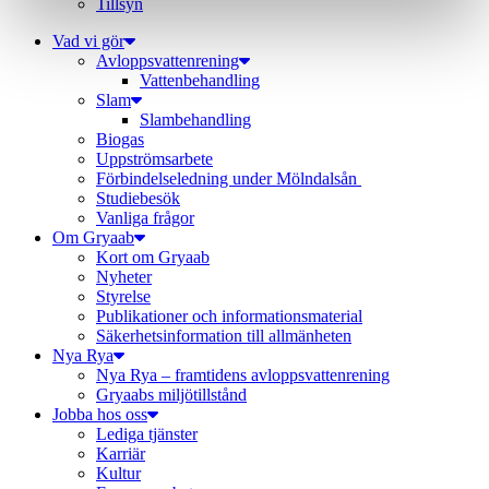
Tillsyn
Vad vi gör
Avloppsvattenrening
Vatten­behandling
Slam
Slambehandling
Biogas
Uppströmsarbete
Förbindelseledning under Mölndalsån
Studiebesök
Vanliga frågor
Om Gryaab
Kort om Gryaab
Nyheter
Styrelse
Publikationer och informationsmaterial
Säkerhetsinformation till allmänheten
Nya Rya
Nya Rya – framtidens avloppsvattenrening
Gryaabs miljötillstånd
Jobba hos oss
Lediga tjänster
Karriär
Kultur