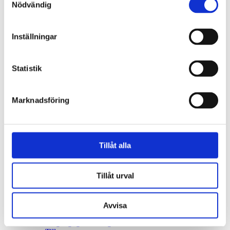
Jobba hos oss
Nödvändig
Lediga tjänster
Karriär
Kultur
Inställningar
Examensarbeten
Träffa våra medarbetare
Hjälp oss
Lätt att göra rätt
Statistik
Städa med rent samvete
Klokt avloppstänk
Skolsajt
Marknadsföring
Hej alla vattenhjältar!
Hej pedagog!
Företag och industri
Press
Pressmeddelanden
Tillåt alla
Bildarkiv
Grafisk profil
Kontakt
Tillåt urval
Hitta hit
Så här hanterar Gryaab dina personuppgifter
Kontakta oss
About Gryaab
Avvisa
Tillgänglighet
Tillgänglighetsredogörelse