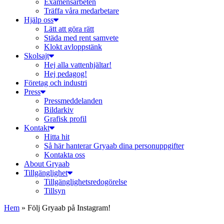
Examensarbeten
Träffa våra medarbetare
Hjälp oss
Lätt att göra rätt
Städa med rent samvete
Klokt avloppstänk
Skolsajt
Hej alla vattenhjältar!
Hej pedagog!
Företag och industri
Press
Pressmeddelanden
Bildarkiv
Grafisk profil
Kontakt
Hitta hit
Så här hanterar Gryaab dina personuppgifter
Kontakta oss
About Gryaab
Tillgänglighet
Tillgänglighetsredogörelse
Tillsyn
Hem
»
Följ Gryaab på Instagram!