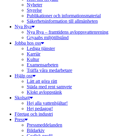
Nyheter
Styrelse
Publikationer och informationsmaterial
Säkerhetsinformation till allmänheten
Nya Rya
Nya Rya – framtidens avloppsvattenrening
Gryaabs miljötillstånd
Jobba hos oss
Lediga tjänster
Karriär
Kultur
Examensarbeten
Träffa våra medarbetare
Hjälp oss
Lätt att göra rätt
Städa med rent samvete
Klokt avloppstänk
Skolsajt
Hej alla vattenhjältar!
Hej pedagog!
Företag och industri
Press
Pressmeddelanden
Bildarkiv
Grafisk profil