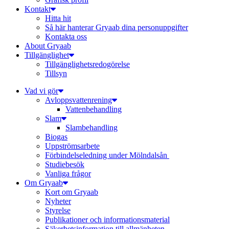
Kontakt
Hitta hit
Så här hanterar Gryaab dina personuppgifter
Kontakta oss
About Gryaab
Tillgänglighet
Tillgänglighetsredogörelse
Tillsyn
Vad vi gör
Avloppsvattenrening
Vatten­behandling
Slam
Slambehandling
Biogas
Uppströmsarbete
Förbindelseledning under Mölndalsån
Studiebesök
Vanliga frågor
Om Gryaab
Kort om Gryaab
Nyheter
Styrelse
Publikationer och informationsmaterial
Säkerhetsinformation till allmänheten