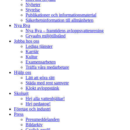
Nyheter
Styrelse
Publikationer och informationsmaterial
Säkerhetsinformation till allmänheten
Nya Rya
Nya Rya – framtidens avloppsvattenrening
Gryaabs miljötillstånd
Jobba hos oss
Lediga tjänster
Karriär
Kultur
Examensarbeten
Träffa våra medarbetare
Hjälp oss
Lätt att göra rätt
Städa med rent samvete
Klokt avloppstänk
Skolsajt
Hej alla vattenhjältar!
Hej pedagog!
Företag och industri
Press
Pressmeddelanden
Bildarkiv
Grafisk profil