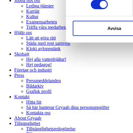
Jobba hos oss
Lediga tjänster
Karriär
Kultur
Examensarbeten
Träffa våra medarbetare
Avvisa
Hjälp oss
Lätt att göra rätt
Städa med rent samvete
Klokt avloppstänk
Skolsajt
Hej alla vattenhjältar!
Hej pedagog!
Företag och industri
Press
Pressmeddelanden
Bildarkiv
Grafisk profil
Kontakt
Hitta hit
Så här hanterar Gryaab dina personuppgifter
Kontakta oss
About Gryaab
Tillgänglighet
Tillgänglighetsredogörelse