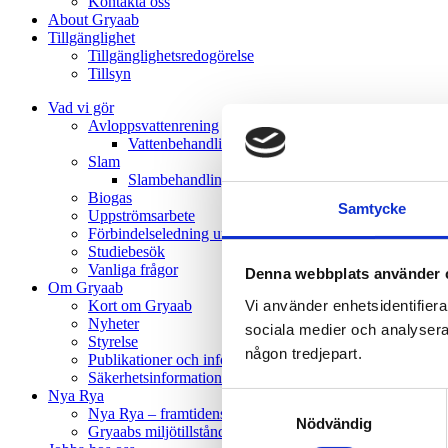
Kontakta oss
About Gryaab
Tillgänglighet
Tillgänglighetsredogörelse
Tillsyn
Vad vi gör
Avloppsvattenrening
Vatten­behandling
Slam
Slambehandling
Biogas
Samtycke
Uppströmsarbete
Förbindelseledning under Mölndalsån
Studiebesök
Vanliga frågor
Denna webbplats använder 
Om Gryaab
Vi använder enhetsidentifierar
Kort om Gryaab
Nyheter
sociala medier och analysera v
Styrelse
någon tredjepart.
Publikationer och informationsmaterial
Säkerhetsinformation till allmänheten
Nya Rya
Samtyckesval
Nya Rya – framtidens avloppsvattenrening
Nödvändig
Gryaabs miljötillstånd