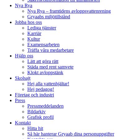
Nya Rya
Nya Rya – framtidens avloppsvattenrening
Gryaabs miljötillstånd
Jobba hos oss
Lediga tjänster
Karriär
Kultur
Examensarbeten
Träffa våra medarbetare
Hjälp oss
Lätt att göra rätt
Städa med rent samvete
Klokt avloppstänk
Skolsajt
Hej alla vattenhjältar!
Hej pedagog!
Företag och industri
Press
Pressmeddelanden
Bildarkiv
Grafisk profil
Kontakt
Hitta hit
Så här hanterar Gryaab dina personuppgifter