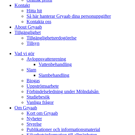
Kontakt
Hitta hit
Så här hanterar Gryaab dina personuppgifter
Kontakta oss
About Gryaab
Tillgänglighet
Tillgänglighetsredogörelse
Tillsyn
Vad vi gör
Avloppsvattenrening
Vatten­behandling
Slam
Slambehandling
Biogas
Uppströmsarbete
Förbindelseledning under Mölndalsån
Studiebesök
Vanliga frågor
Om Gryaab
Kort om Gryaab
Nyheter
Styrelse
Publikationer och informationsmaterial
Säkerhetsinformation till allmänheten