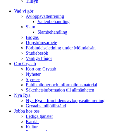
Tillsyn
Vad vi gör
Avloppsvattenrening
Vatten­behandling
Slam
Slambehandling
Biogas
Uppströmsarbete
Förbindelseledning under Mölndalsån
Studiebesök
Vanliga frågor
Om Gryaab
Kort om Gryaab
Nyheter
Styrelse
Publikationer och informationsmaterial
Säkerhetsinformation till allmänheten
Nya Rya
Nya Rya – framtidens avloppsvattenrening
Gryaabs miljötillstånd
Jobba hos oss
Lediga tjänster
Karriär
Kultur