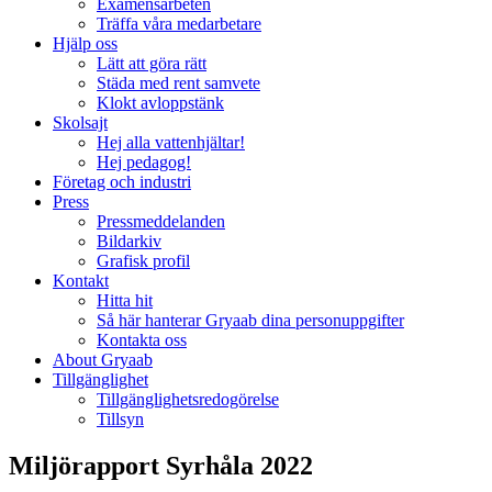
Examensarbeten
Träffa våra medarbetare
Hjälp oss
Lätt att göra rätt
Städa med rent samvete
Klokt avloppstänk
Skolsajt
Hej alla vattenhjältar!
Hej pedagog!
Företag och industri
Press
Pressmeddelanden
Bildarkiv
Grafisk profil
Kontakt
Hitta hit
Så här hanterar Gryaab dina personuppgifter
Kontakta oss
About Gryaab
Tillgänglighet
Tillgänglighetsredogörelse
Tillsyn
Miljörapport Syrhåla 2022