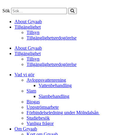
Sök
About Gryaab
Tillgänglighet
Tillsyn
Tillgänglighetsredogörelse
About Gryaab
Tillgänglighet
Tillsyn
Tillgänglighetsredogörelse
Vad vi gör
Avloppsvattenrening
Vatten­behandling
Slam
Slambehandling
Biogas
Uppströmsarbete
Förbindelseledning under Mölndalsån
Studiebesök
Vanliga frågor
Om Gryaab
Kort om Gryaab