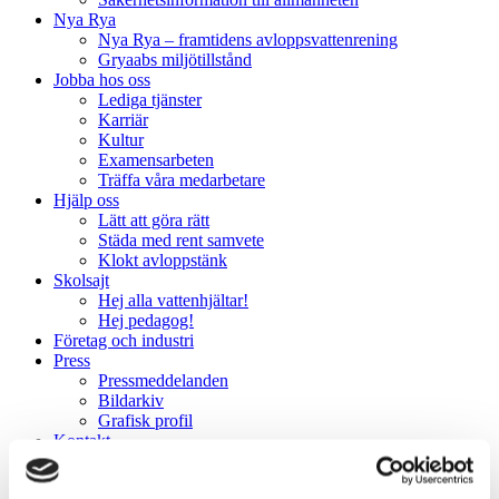
Nya Rya
Nya Rya – framtidens avloppsvattenrening
Gryaabs miljötillstånd
Jobba hos oss
Lediga tjänster
Karriär
Kultur
Examensarbeten
Träffa våra medarbetare
Hjälp oss
Lätt att göra rätt
Städa med rent samvete
Klokt avloppstänk
Skolsajt
Hej alla vattenhjältar!
Hej pedagog!
Företag och industri
Press
Pressmeddelanden
Bildarkiv
Grafisk profil
Kontakt
Hitta hit
Så här hanterar Gryaab dina personuppgifter