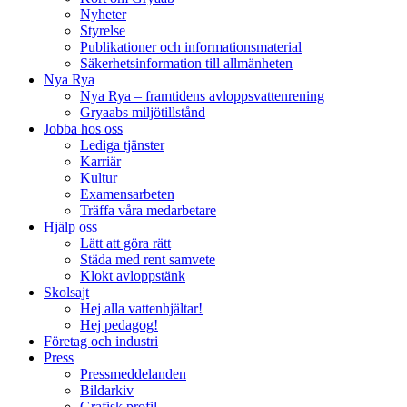
Nyheter
Styrelse
Publikationer och informationsmaterial
Säkerhetsinformation till allmänheten
Nya Rya
Nya Rya – framtidens avloppsvattenrening
Gryaabs miljötillstånd
Jobba hos oss
Lediga tjänster
Karriär
Kultur
Examensarbeten
Träffa våra medarbetare
Hjälp oss
Lätt att göra rätt
Städa med rent samvete
Klokt avloppstänk
Skolsajt
Hej alla vattenhjältar!
Hej pedagog!
Företag och industri
Press
Pressmeddelanden
Bildarkiv
Grafisk profil