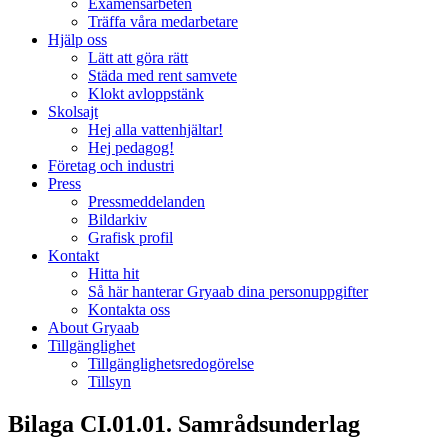
Examensarbeten
Träffa våra medarbetare
Hjälp oss
Lätt att göra rätt
Städa med rent samvete
Klokt avloppstänk
Skolsajt
Hej alla vattenhjältar!
Hej pedagog!
Företag och industri
Press
Pressmeddelanden
Bildarkiv
Grafisk profil
Kontakt
Hitta hit
Så här hanterar Gryaab dina personuppgifter
Kontakta oss
About Gryaab
Tillgänglighet
Tillgänglighetsredogörelse
Tillsyn
Bilaga CI.01.01. Samrådsunderlag