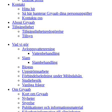
Kontakt
Hitta hit
Så här hanterar Gryaab dina personuppgifter
Kontakta oss
About Gryaab
Tillgänglighet
Tillgänglighetsredogörelse
Tillsyn
Vad vi gör
Avloppsvattenrening
Vatten­behandling
Slam
Slambehandling
Biogas
Uppströmsarbete
Förbindelseledning under Mölndalsån
Studiebesök
Vanliga frågor
Om Gryaab
Kort om Gryaab
Nyheter
Styrelse
Publikationer och informationsmaterial
Säkerhetsinformation till allmänheten