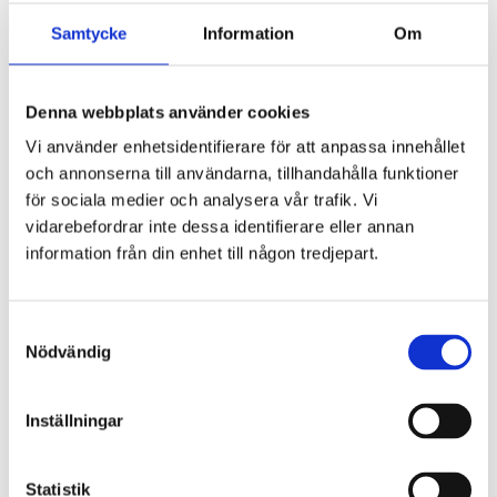
Kontakta oss
About Gryaab
Samtycke
Information
Om
Tillgänglighet
Tillgänglighetsredogörelse
Tillsyn
Denna webbplats använder cookies
Vad vi gör
Avloppsvattenrening
Vi använder enhetsidentifierare för att anpassa innehållet
Vatten­behandling
och annonserna till användarna, tillhandahålla funktioner
Slam
Slambehandling
för sociala medier och analysera vår trafik. Vi
Biogas
vidarebefordrar inte dessa identifierare eller annan
Uppströmsarbete
information från din enhet till någon tredjepart.
Förbindelseledning under Mölndalsån
Studiebesök
Vanliga frågor
Om Gryaab
Samtyckesval
Kort om Gryaab
Nödvändig
Nyheter
Styrelse
Publikationer och informationsmaterial
Säkerhetsinformation till allmänheten
Inställningar
Nya Rya
Nya Rya – framtidens avloppsvattenrening
Gryaabs miljötillstånd
Statistik