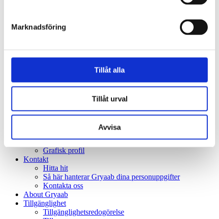
Jobba hos oss
Lediga tjänster
Karriär
Marknadsföring
Kultur
Examensarbeten
Träffa våra medarbetare
Hjälp oss
Lätt att göra rätt
Tillåt alla
Städa med rent samvete
Klokt avloppstänk
Skolsajt
Hej alla vattenhjältar!
Tillåt urval
Hej pedagog!
Företag och industri
Press
Avvisa
Pressmeddelanden
Bildarkiv
Grafisk profil
Kontakt
Hitta hit
Så här hanterar Gryaab dina personuppgifter
Kontakta oss
About Gryaab
Tillgänglighet
Tillgänglighetsredogörelse