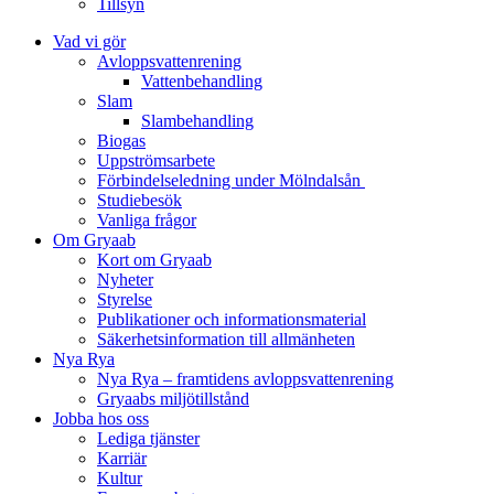
Tillsyn
Vad vi gör
Avloppsvattenrening
Vatten­behandling
Slam
Slambehandling
Biogas
Uppströmsarbete
Förbindelseledning under Mölndalsån
Studiebesök
Vanliga frågor
Om Gryaab
Kort om Gryaab
Nyheter
Styrelse
Publikationer och informationsmaterial
Säkerhetsinformation till allmänheten
Nya Rya
Nya Rya – framtidens avloppsvattenrening
Gryaabs miljötillstånd
Jobba hos oss
Lediga tjänster
Karriär
Kultur