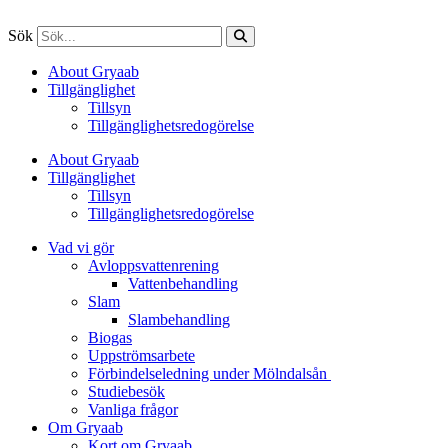
Sök
About Gryaab
Tillgänglighet
Tillsyn
Tillgänglighetsredogörelse
About Gryaab
Tillgänglighet
Tillsyn
Tillgänglighetsredogörelse
Vad vi gör
Avloppsvattenrening
Vatten­behandling
Slam
Slambehandling
Biogas
Uppströmsarbete
Förbindelseledning under Mölndalsån
Studiebesök
Vanliga frågor
Om Gryaab
Kort om Gryaab