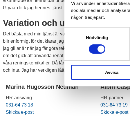
vikarierade för henne där under hennes föräldraledighet och 
Vi använder enhetsidentifierar
Gryaab fick jag hennes tjänst. Och så slutade det med att vi nu
sociala medier och analysera v
någon tredjepart.
Variation och utveckling
Samtyckesval
Det bästa med min tjänst är variationen av arbetsuppgifter, det är
Nödvändig
blir enformigt för det klarar jag inte av. Här blir jag inte ”klar”
jag gillar är när jag får göra tekniska utredningar, en rolig såd
om det gick att använda renat avloppsvatten istället för dricksv
våra reningskemikalier. Då får man vara lite av en detektiv oc
och inte. Jag har verkligen fått mitt drömjobb!
Avvisa
Marina Hugosson Neuman
Albin Cas
HR-ansvarig
HR-partner
031-64 73 18
031-64 73 19
Skicka e-post
Skicka e-post