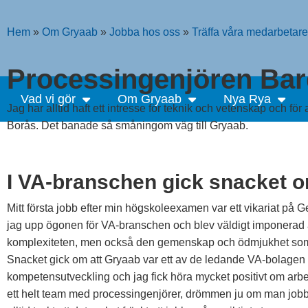
Hem
»
Om Gryaab
»
Jobba hos oss
»
Träffa våra medarbetare
Processingenjören Bar
Vad vi gör
Om Gryaab
Nya Rya
Jag har alltid haft ett intresse för teknik och vetenskap och för
Borås. Det banade så småningom väg till Gryaab.
I VA-branschen gick snacket 
Mitt första jobb efter min högskoleexamen var ett vikariat på Ge
jag upp ögonen för VA-branschen och blev väldigt imponerad
komplexiteten, men också den gemenskap och ödmjukhet som 
Snacket gick om att Gryaab var ett av de ledande VA-bolagen m
kompetensutveckling och jag fick höra mycket positivt om arb
ett helt team med processingenjörer, drömmen ju om man job