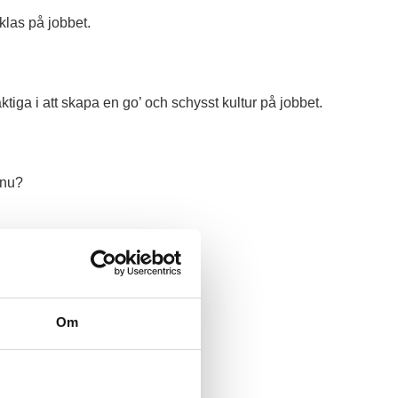
klas på jobbet.
tiga i att skapa en go’ och schysst kultur på jobbet.
 nu?
mina kolleger.
Om
obba hos oss?