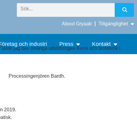
About Gryaab
Tillgänglighet
Företag och industri
Press
Kontakt
ör läste jag den treåriga utbildningen Kemi och bioteknik i
an 2019.
atisk.