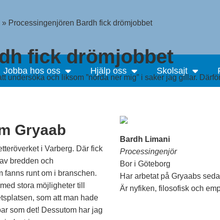
»
Processingenjören Bardh fick drömjobbet
dh fick drömjobbet
Jobba hos oss
Hjälp oss
Skolsajt
 att undersöka och liksom ”nörda ner mig” i saker jag gillar. Därf
om Gryaab
Bardh Limani
tteröverket i Varberg. Där fick
Processingenjör
 av bredden och
Bor i Göteborg
fanns runt om i branschen.
Har arbetat på Gryaabs sed
ed stora möjligheter till
Är nyfiken, filosofisk och emp
etsplatsen, som att man hade
bar som det! Dessutom har jag