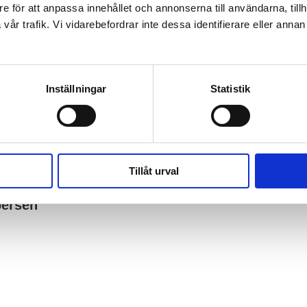
sedan när hon började på
e för att anpassa innehållet och annonserna till användarna, tillh
 jobbar tillsammans igen, kul!
år trafik. Vi vidarebefordrar inte dessa identifierare eller annan i
 viktigt för mig att det inte
Inställningar
Statistik
, utan utvecklas hela tiden. Något
an var när vi skulle undersöka
atten, när vi bereder en av
h leta reda på vad som funkar
Tillåt urval
persen