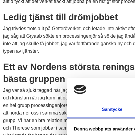
alltid tyckt att det verkat fräckt att jobba på en riktigt stor proce
Ledig tjänst till drömjobbet
Jag trivdes trots allt på Getteröverket, och letade inte aktivt ef
jag såg att Gryaab sökte en processingenjör så sökte jag ändå t
inte att jag skulle få jobbet, jag var fortfarande ganska ny och de
typen av tjänster.
Ett av Nordens största rening
bästa gruppen
Jag var så sjukt taggad när jag började på Gryaab! Det är ett 
och känslan när jag kom hit och såg anläggningen kommer jag 
en hel grupp processingenjörer med massor av kunskap är en a
Samtycke
att nörda ner oss i samma saker och det finns en stor entusias
grupp. Vi har en bra relation med varandra och jag upplever at
och Therese som jobbar i samma grupp har förresten följts åt 
Denna webbplats använder 