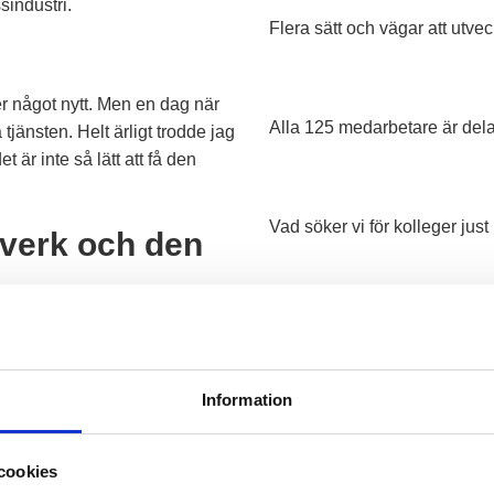
ssindustri.
Flera sätt och vägar att utvec
ter något nytt. Men en dag när
Alla 125 medarbetare är delak
jänsten. Helt ärligt trodde jag
t är inte så lätt att få den
Vad söker vi för kolleger just
sverk och den
Läs om och titta på några av 
av Nordens största reningsverk
alltid komma ihåg. Att få vara
v de bästa sakerna. Vi gillar
Information
m. Jag älskar verkligen min
Är du intresserad av att exj
t vi är öppna och lyhörda. Jag
sedan tiden i Varberg. Jag
cookies