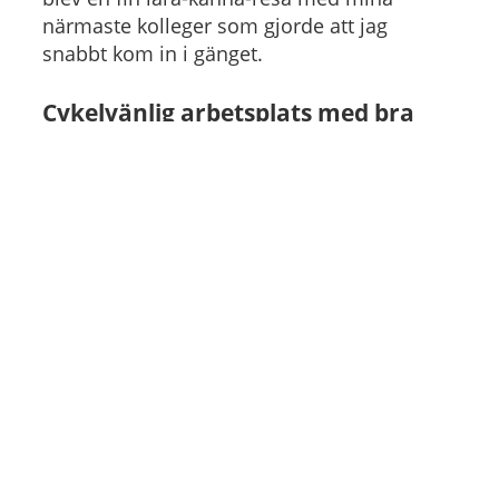
närmaste kolleger som gjorde att jag
snabbt kom in i gänget.
Cykelvänlig arbetsplats med bra
läge för mig
Jag och min familj bor i Göteborg och
eftersom jag gillar att träna och röra på mig
passar jag på att få in lite vardagsmotion
genom att cykla till och från jobbet nästan
varje dag. På Gryaab finns flera förmåner
kopplat till just hälsa och träning som
friskvårdstimma och friskvårdsbidrag som
jag brukar använda. En annan positiv sak är
att jag kan arbeta på distans två dagar i
veckan vilket är perfekt för att underlätta
vardagspusslet.