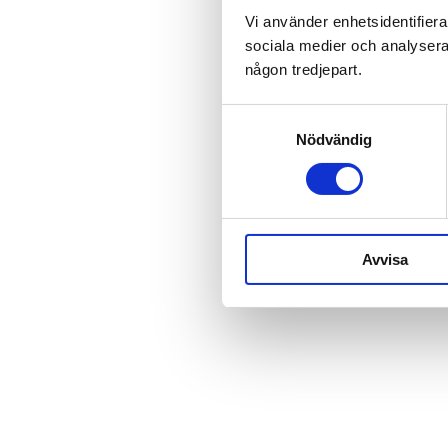
Vi använder enhetsidentifierar
sociala medier och analysera v
någon tredjepart.
Besöksadress
Samtyckesval
Gryaab AB
Nödvändig
Norra Fågelrovägen 3
418 34 Göteborg
Avvisa