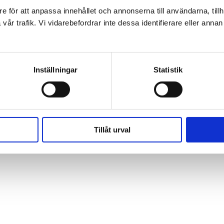
e för att anpassa innehållet och annonserna till användarna, tillh
år trafik. Vi vidarebefordrar inte dessa identifierare eller annan i
Postadress
Kontakt
Gryaab AB
031 64 74 00
Inställningar
Statistik
Box 8984
08:00-11:30 och 12:00
402 74 Göteborg
info@gryaab.se
Tillåt urval