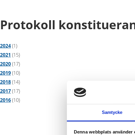
Protokoll konstituera
2024
(1)
2021
(15)
2020
(17)
2019
(10)
2018
(14)
2017
(17)
2016
(10)
Samtycke
Denna webbplats använder 