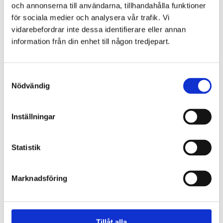
och annonserna till användarna, tillhandahålla funktioner
för sociala medier och analysera vår trafik. Vi
Postadress
vidarebefordrar inte dessa identifierare eller annan
information från din enhet till någon tredjepart.
Gryaab AB
Box 8984
Samtyckesval
Nödvändig
402 74 Göteborg
Inställningar
Kontakt
Statistik
031 64 74 00
08:00-11:30 och 12:00-15:30
Marknadsföring
info@gryaab.se
Följ oss
Tillåt alla