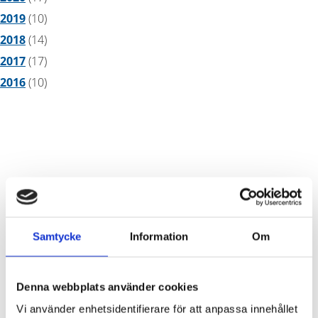
2019
(10)
2018
(14)
2017
(17)
2016
(10)
Besöksadress
Samtycke
Information
Om
Gryaab AB
Denna webbplats använder cookies
Norra Fågelrovägen 3
Vi använder enhetsidentifierare för att anpassa innehållet
418 34 Göteborg